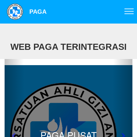
PAGA
WEB PAGA TERINTEGRASI
P
pa
pa
pa
pa
pag
pa
pa
pag
pa
PAGA PUSAT
pag