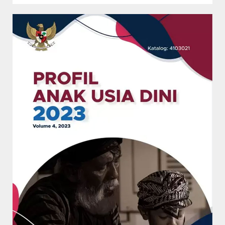
pa
pa
pa
pag
pag
pa
pa
pag
pa
pa
pa
pag
pa
pag
pag
pa
pa
pa
pa
pa
pag
pa
pag