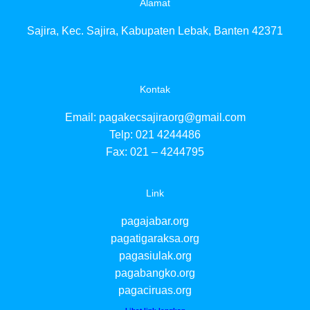
Alamat
pag
pag
Sajira, Kec. Sajira, Kabupaten Lebak, Banten 42371
pa
pa
pa
pa
pa
Kontak
pa
pa
Email:
pagakecsajiraorg@gmail.com
pa
Telp: 021 4244486
pa
Fax: 021 – 4244795
pa
pa
pag
Link
pa
pag
pagajabar.org
pag
pagatigaraksa.org
pa
pa
pagasiulak.org
pa
pagabangko.org
pa
pagaciruas.org